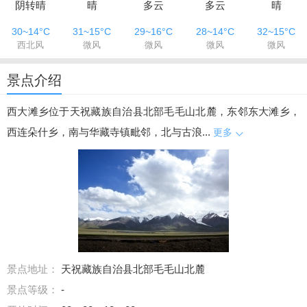
阴转晴
晴
多云
多云
晴
30~14°C
31~15°C
29~16°C
28~14°C
32~15°C
西北风
微风
微风
微风
微风
景点介绍
西大滩乡位于天祝藏族自治县北部毛毛山北麓，东邻东大滩乡，
西连朵什乡，南与华藏寺镇毗邻，北与古浪...
更多
景点地址：
天祝藏族自治县北部毛毛山北麓
景点等级：
-