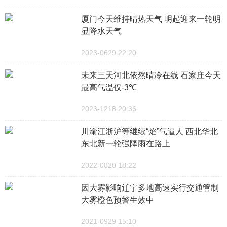
厦门今天维持晴热天气 明起迎来一轮明
显降水天气
2023-0629 22:20
未来三天河北依然晴冷在线 石家庄今天
最高气温仅-3℃
2023-1218 20:36
川渝江浙沪等继续“焰”气逼人 西北华北
东北新一轮强降雨在路上
2022-0820 18:22
因大雾影响辽宁多地高速实行交通管制
大雾橙色预警生效中
2021-0929 15:10