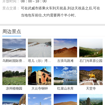
开放时间：
08：00－18：00
景点交通：
可在武威市搭乘火车到天祝县,到达天祝县之后,可在
当地包车前往,大约需要两个半小时。
周边景点
乌鞘岭国际滑雪场
塔儿（尔）湾滑雪场
古浪马路滩
石门沟草原公园
凉州植物园
大云寺铜钟
红崖山水库
天堂寺