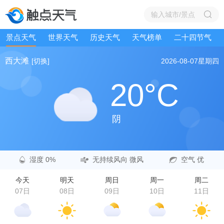
景点天气
世界天气
历史天气
天气榜单
二十四节气
西大滩
[切换]
2026-08-07
星期四
20°C
阴
湿度 0%
无持续风向 微风
空气 优
今天
明天
周日
周一
周二
07日
08日
09日
10日
11日